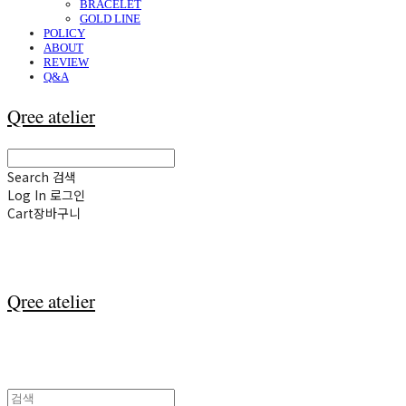
BRACELET
GOLD LINE
POLICY
ABOUT
REVIEW
Q&A
Qree atelier
Search
검색
Log In
로그인
Cart
장바구니
Qree atelier