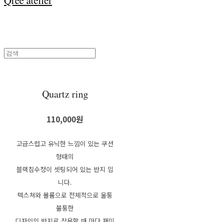
Qree atelier
Quartz ring
110,000원
고급스럽고 유닉한 느낌이 있는 쿠션
형태의
블랙침수정이 셋팅되어 있는 반지 입
니다.
텍스쳐와 볼륨으로 전체적으로 울퉁
불퉁한
디자인의 반지로 착용할 때 마다 재미