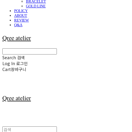
BRACELET
GOLD LINE
POLICY
ABOUT
REVIEW
Q&A
Qree atelier
Search
검색
Log In
로그인
Cart
장바구니
Qree atelier