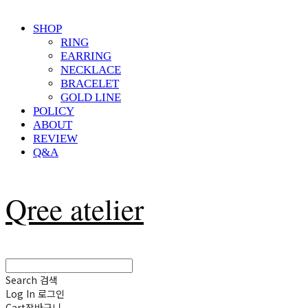
SHOP
RING
EARRING
NECKLACE
BRACELET
GOLD LINE
POLICY
ABOUT
REVIEW
Q&A
Qree atelier
Search
검색
Log In
로그인
Cart
장바구니