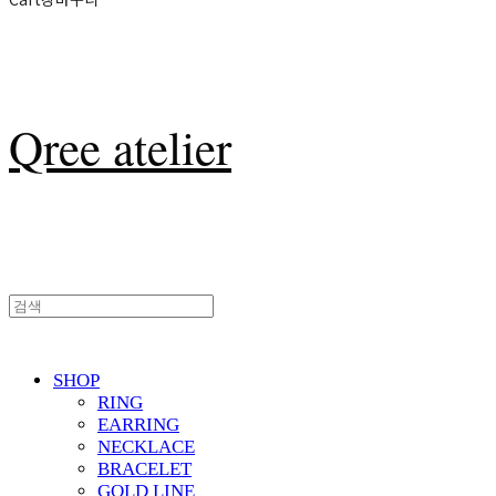
Qree atelier
SHOP
RING
EARRING
NECKLACE
BRACELET
GOLD LINE