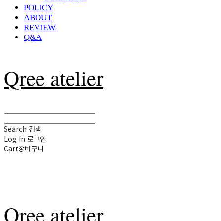
POLICY
ABOUT
REVIEW
Q&A
Qree atelier
Search
검색
Log In
로그인
Cart
장바구니
Qree atelier