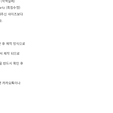
ver (착색실버)
uartz (흑침수정)
문해주신 사이즈보다
다.
주문 후 제작 방식으로
서 제작 되므로
용을 반드시 확인 후
면 카카오톡이나