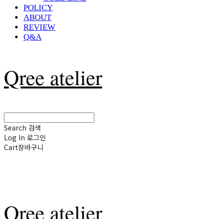
POLICY
ABOUT
REVIEW
Q&A
Qree atelier
Search
검색
Log In
로그인
Cart
장바구니
Qree atelier