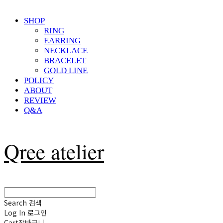
SHOP
RING
EARRING
NECKLACE
BRACELET
GOLD LINE
POLICY
ABOUT
REVIEW
Q&A
Qree atelier
Search
검색
Log In
로그인
Cart
장바구니