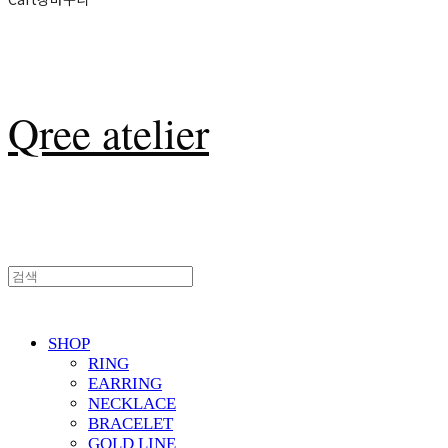
Qree atelier
SHOP
RING
EARRING
NECKLACE
BRACELET
GOLD LINE